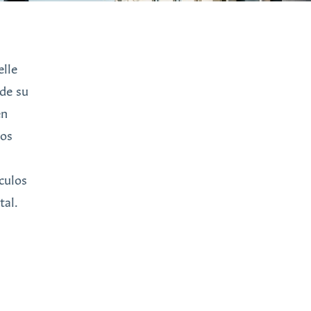
elle
sde su
en
sos
nculos
tal.