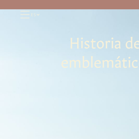
ES
Historia de
emblemático