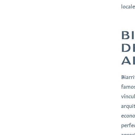
locale
B
D
A
Biarr
famos
víncu
arqui
econo
perfe
aprec