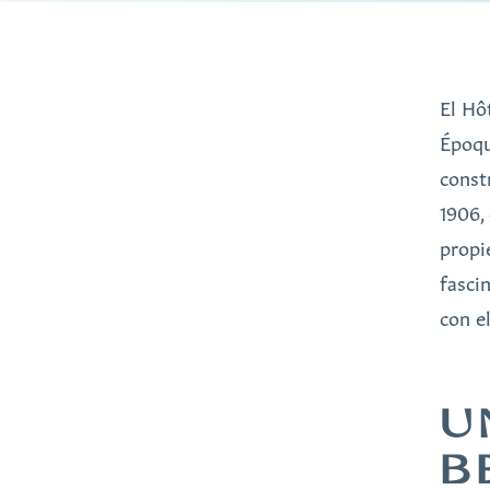
El Hô
Époqu
const
1906,
propi
fasci
con e
U
B