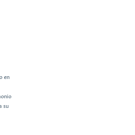
o en
monio
a su