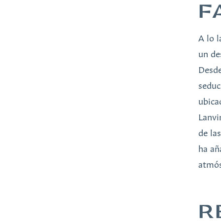
F
A lo 
un de
Desde
seduc
ubica
Lanvi
de la
ha añ
atmós
R