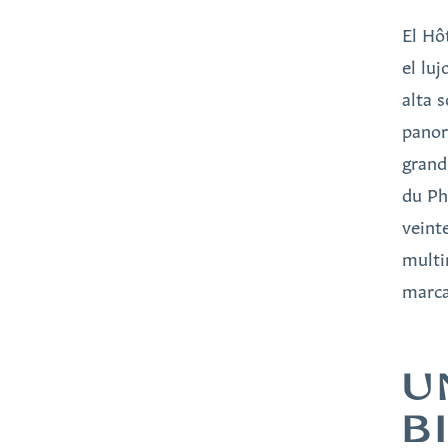
El Hô
el lu
alta 
panor
grand
du Ph
veinte
multi
marca
U
B