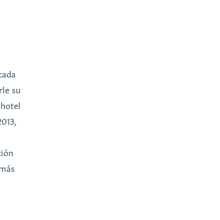
cada
rle su
 hotel
2013,
ción
 más