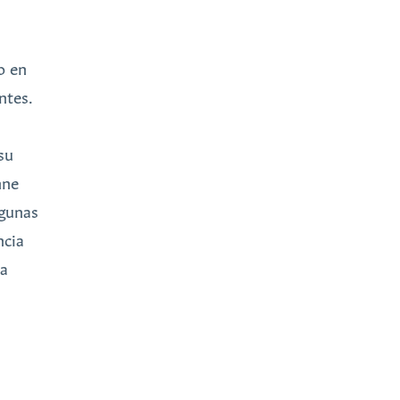
o en
ntes.
su
nne
lgunas
ncia
na