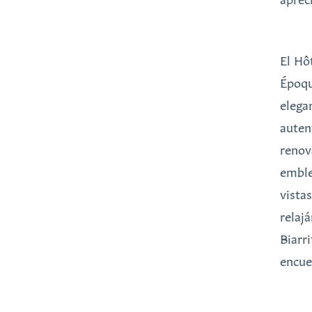
El Hô
Époqu
elega
auten
renov
emble
vista
relaj
Biarr
encue