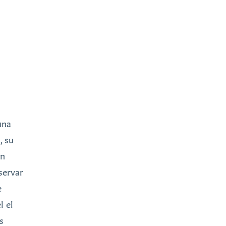
O
una
, su
ón
servar
e
l el
s