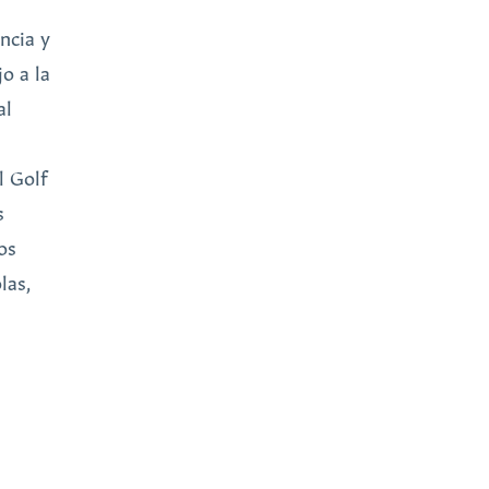
ncia y
o a la
al
l Golf
s
os
las,