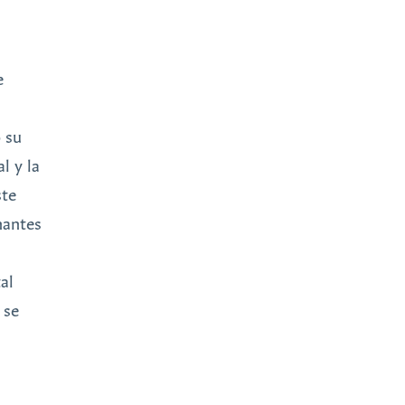
e
o su
l y la
ste
nantes
al
 se