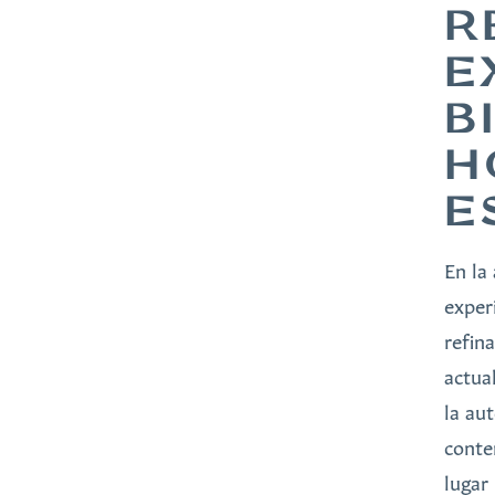
R
E
B
H
E
En la
exper
refin
actua
la au
conte
lugar