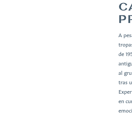
C
P
A pes
tropa
de 19
antig
al gr
tras 
Exper
en cu
emoci