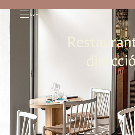
ES
Restaurant
direcci