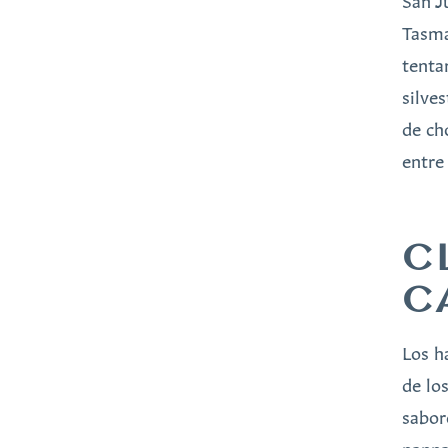
San J
Tasma
tentar
silve
de ch
entre
C
C
Los h
de lo
sabor