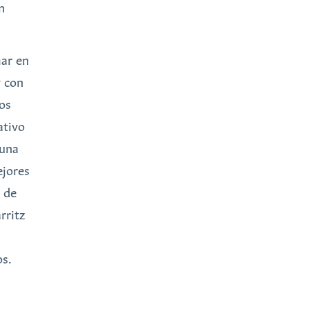
n
mar en
y con
los
ativo
 una
ejores
a de
rritz
os.