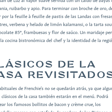
uan de Luz al vapor suave servida con un caldo de bayas 
nia, ruibarbo y apio. Para terminar con broche de oro, d
 por la feuille à feuille de pastis de las Landas con fresa
stres, verbena y helado de limón kalamansi, o la tarta sou
ocolate 85°, frambuesas y flor de saúco. Un maridaje pe
 la cocina bistronómica del chef y la identidad de la regi
LÁSICOS DE LA
ASA REVISITADO
abituales de Frenchie's no se quedarán atrás, ya que algu
s clásicos de la casa también estarán en el menú. Podrá
ear los famosos bollitos de bacon y crème crue, los