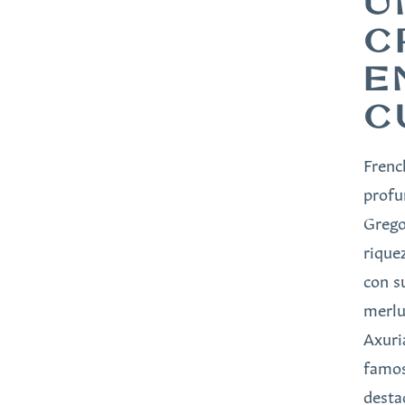
U
C
E
C
Frenc
profu
Grego
rique
con s
merlu
Axuri
famos
desta