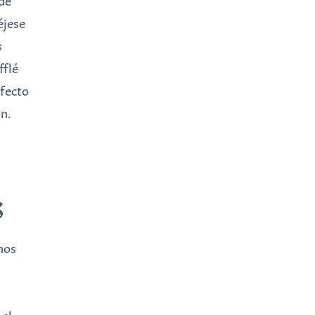
de
éjese
s
fflé
rfecto
ón.
S
nos