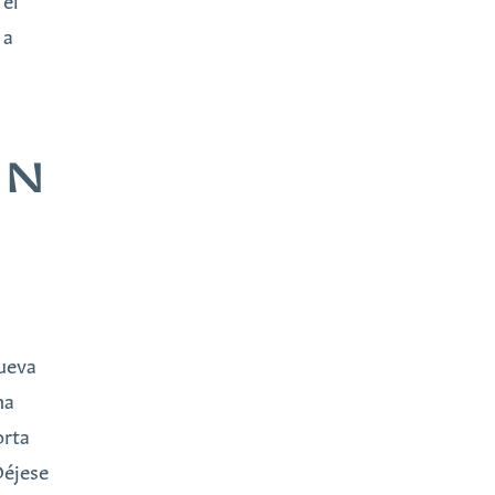
 el
 a
ÓN
nueva
na
orta
Déjese