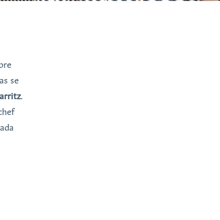
bre
as se
arritz
.
chef
rada