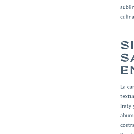
subli
culin
S
S
E
La ca
textu
Iraty
ahuma
costr