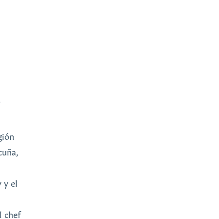
gión
cuña,
 y el
l chef