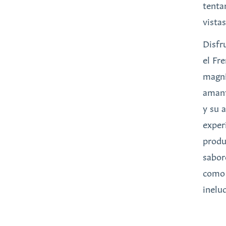
tenta
vista
Disfr
el Fr
magní
amant
y su 
exper
produ
sabor
como 
inelu