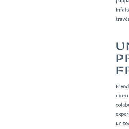
pappa
infal
travé
U
P
F
Frenc
direcc
colab
exper
un to