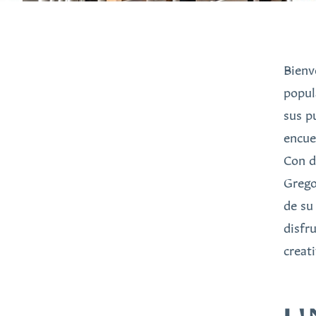
Bienv
popul
sus p
encue
Con d
Grego
de su
disfr
creat