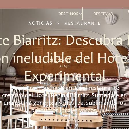
DESTINOS
RESERVAR
NOTICIAS
>
RESTAURANTE
e Biarritz: Descubra F
ón ineludible del Hote
DESPLAZARSE HACIA
Experimental
ABAJO
Descubra Frenchie Biarritz, el restaurante
creativo del Hotel Regina Biarritz. Sumérjase en
una cocina generosa y mestiza, sublimando los
productos locales vascos.