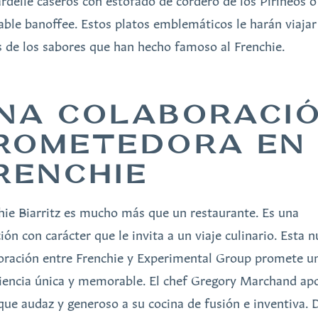
rdelle caseros con estofado de cordero de los Pirineos o
table banoffee. Estos platos emblemáticos le harán viajar
s de los sabores que han hecho famoso al Frenchie.
NA COLABORACI
ROMETEDORA EN
RENCHIE
hie Biarritz es mucho más que un restaurante. Es una
ión con carácter que le invita a un viaje culinario. Esta 
oración entre Frenchie y Experimental Group promete u
iencia única y memorable. El chef Gregory Marchand ap
que audaz y generoso a su cocina de fusión e inventiva. 