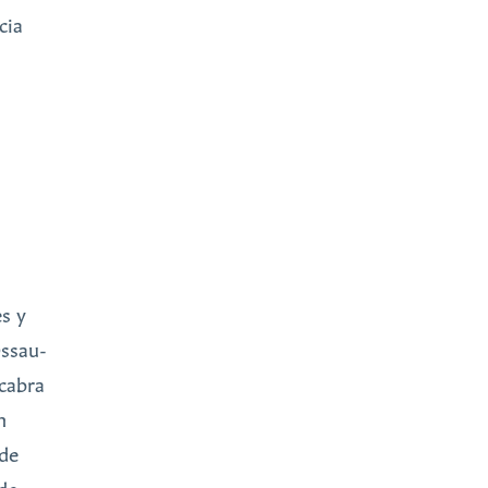
cia
es y
Ossau-
 cabra
n
 de